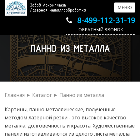
Завод Аскомплект
МЕНЮ
Лазерная металлообработка
8-499-112-31-19
ОБРАТНЫЙ ЗВОНОК
ПАННО ИЗ МЕТАЛЛА
Главная
►
Каталог
► Панно из металла
Картины, панно металлические, полученные
методом лазерной резки - это высокое качество
металла, долговечность и красота. Художественные
панели изготавливаются из целого листа металла